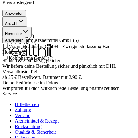
Preis
absteigend
Anwenden
Anzahl
50 Stück
(
1
)
Hersteller
200 Stück
(
7
)
EurimPharm Arzneimittel GmbH
(
5
)
Anwenden
100 Stück
(
10
)
Viatris Healthcare GmbH - Zweigniederlassung Bad
Homburg
(
6
)
Kohlpharma GmbH
(
7
)
Schnell & zuverlässig geliefert
Wir liefern deine Bestellung sicher und
pünktlich
mit
DHL
.
Versandkostenfrei
ab
25
€
Bestellwert. Darunter nur
2,90
€
.
Deine Bedürfnisse im Fokus
Wir prüfen für dich wirklich
jede
Bestellung pharmazeutisch.
Service
Hilfethemen
Zahlung
Versand
Arzneimittel & Rezept
Rücksendung
Qualität & Sicherheit
Datenschutz