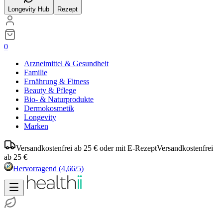
Longevity Hub
Rezept
0
Arzneimittel & Gesundheit
Familie
Ernährung & Fitness
Beauty & Pflege
Bio- & Naturprodukte
Dermokosmetik
Longevity
Marken
Versandkostenfrei ab 25 € oder mit E-Rezept
Versandkostenfrei
ab 25 €
Hervorragend
(4,66/5)