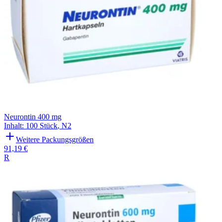
Neurontin 400 mg
Inhalt
:
100 Stück
,
N2
Weitere Packungsgrößen
91,19 €
R