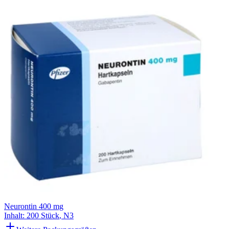
Neurontin 400 mg
Inhalt
:
200 Stück
,
N3