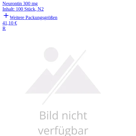
Neurontin 300 mg
Inhalt
:
100 Stück
,
N2
Weitere Packungsgrößen
41,10 €
R