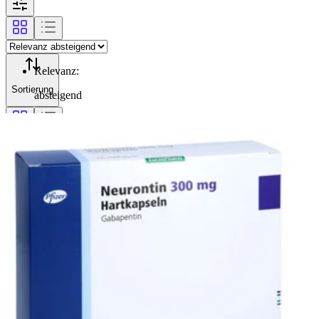
Relevanz
:
Sortierung
absteigend
Filterung