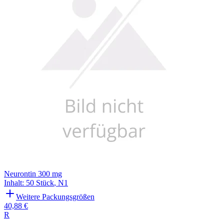
Neurontin 300 mg
Inhalt
:
50 Stück
,
N1
Weitere Packungsgrößen
40,88 €
R