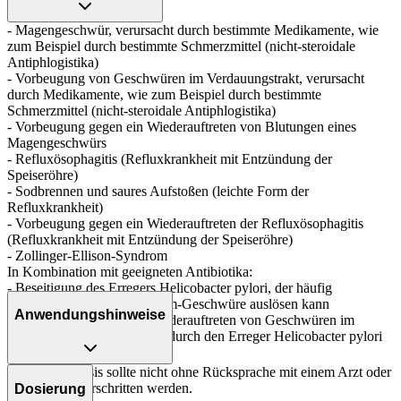
- Magengeschwür, verursacht durch bestimmte Medikamente, wie
zum Beispiel durch bestimmte Schmerzmittel (nicht-steroidale
Antiphlogistika)
- Vorbeugung von Geschwüren im Verdauungstrakt, verursacht
durch Medikamente, wie zum Beispiel durch bestimmte
Schmerzmittel (nicht-steroidale Antiphlogistika)
- Vorbeugung gegen ein Wiederauftreten von Blutungen eines
Magengeschwürs
- Refluxösophagitis (Refluxkrankheit mit Entzündung der
Speiseröhre)
- Sodbrennen und saures Aufstoßen (leichte Form der
Refluxkrankheit)
- Vorbeugung gegen ein Wiederauftreten der Refluxösophagitis
(Refluxkrankheit mit Entzündung der Speiseröhre)
- Zollinger-Ellison-Syndrom
In Kombination mit geeigneten Antibiotika:
- Beseitigung des Erregers Helicobacter pylori, der häufig
wiederkehrende Magen-Darm-Geschwüre auslösen kann
Anwendungshinweise
- Vorbeugung gegen ein Wiederauftreten von Geschwüren im
Verdauungstrakt, verursacht durch den Erreger Helicobacter pylori
Die Gesamtdosis sollte nicht ohne Rücksprache mit einem Arzt oder
Apotheker überschritten werden.
Dosierung