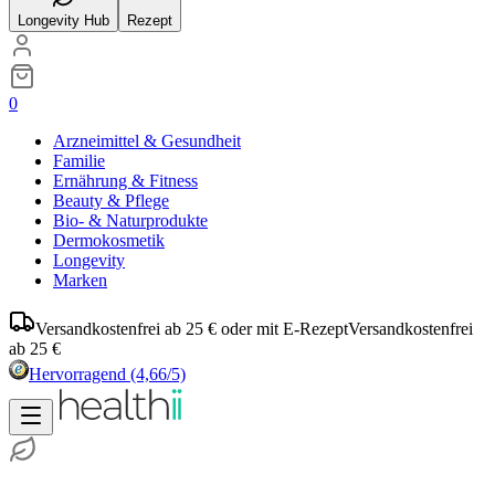
Longevity Hub
Rezept
0
Arzneimittel & Gesundheit
Familie
Ernährung & Fitness
Beauty & Pflege
Bio- & Naturprodukte
Dermokosmetik
Longevity
Marken
Versandkostenfrei ab 25 € oder mit E-Rezept
Versandkostenfrei
ab 25 €
Hervorragend
(4,66/5)