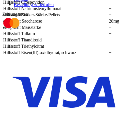
Hilfsstoff Crospovidon
+
Bestellung widerrufen
Hilfsstoff Natriumstearylfumarat
+
Zahlungsarten
Hilfsstoff Zucker-Stärke-Pellets
+
entspricht Saccharose
28mg
entspricht Maisstärke
+
Hilfsstoff Talkum
+
Hilfsstoff Titandioxid
+
Hilfsstoff Triethylcitrat
+
Hilfsstoff Eisen(III)-oxidhydrat, schwarz
+