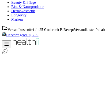
Beauty & Pflege
Bio- & Naturprodukte
Dermokosmetik
Longevity
Marken
Versandkostenfrei ab 25 € oder mit E-Rezept
Versandkostenfrei ab
Hervorragend
(4,66/5)