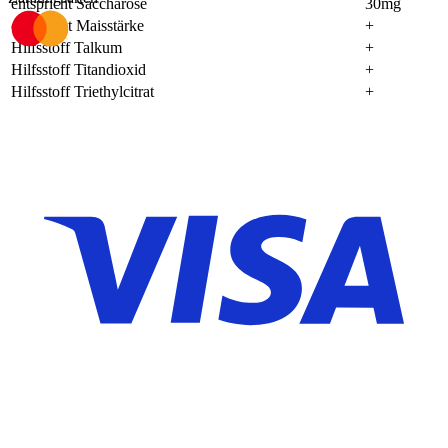
entspricht Saccharose
30mg
entspricht Maisstärke
+
Hilfsstoff Talkum
+
Hilfsstoff Titandioxid
+
Hilfsstoff Triethylcitrat
+