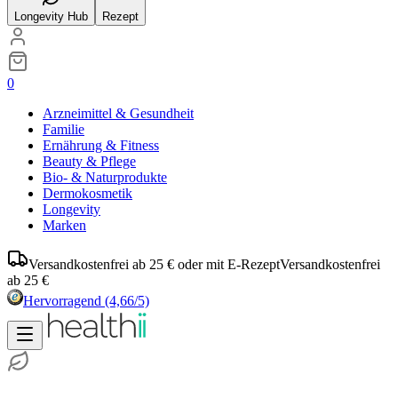
Longevity Hub
Rezept
0
Arzneimittel & Gesundheit
Familie
Ernährung & Fitness
Beauty & Pflege
Bio- & Naturprodukte
Dermokosmetik
Longevity
Marken
Versandkostenfrei ab 25 € oder mit E-Rezept
Versandkostenfrei
ab 25 €
Hervorragend
(4,66/5)