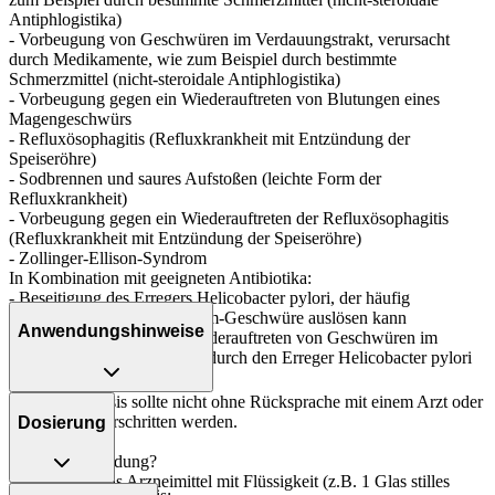
Antiphlogistika)
- Vorbeugung von Geschwüren im Verdauungstrakt, verursacht
durch Medikamente, wie zum Beispiel durch bestimmte
Schmerzmittel (nicht-steroidale Antiphlogistika)
- Vorbeugung gegen ein Wiederauftreten von Blutungen eines
Magengeschwürs
- Refluxösophagitis (Refluxkrankheit mit Entzündung der
Speiseröhre)
- Sodbrennen und saures Aufstoßen (leichte Form der
Refluxkrankheit)
- Vorbeugung gegen ein Wiederauftreten der Refluxösophagitis
(Refluxkrankheit mit Entzündung der Speiseröhre)
- Zollinger-Ellison-Syndrom
In Kombination mit geeigneten Antibiotika:
- Beseitigung des Erregers Helicobacter pylori, der häufig
wiederkehrende Magen-Darm-Geschwüre auslösen kann
Anwendungshinweise
- Vorbeugung gegen ein Wiederauftreten von Geschwüren im
Verdauungstrakt, verursacht durch den Erreger Helicobacter pylori
Die Gesamtdosis sollte nicht ohne Rücksprache mit einem Arzt oder
Apotheker überschritten werden.
Dosierung
Art der Anwendung?
Nehmen Sie das Arzneimittel mit Flüssigkeit (z.B. 1 Glas stilles