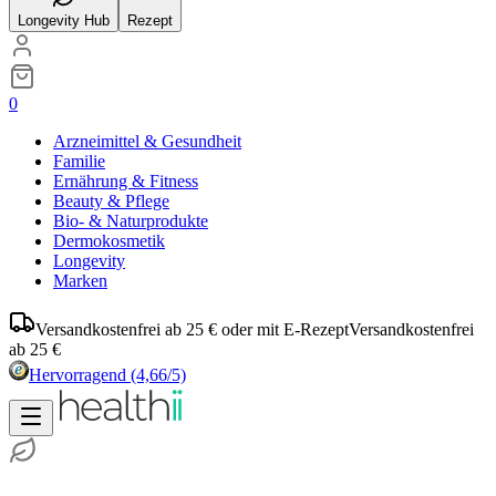
Longevity Hub
Rezept
0
Arzneimittel & Gesundheit
Familie
Ernährung & Fitness
Beauty & Pflege
Bio- & Naturprodukte
Dermokosmetik
Longevity
Marken
Versandkostenfrei ab 25 € oder mit E-Rezept
Versandkostenfrei
ab 25 €
Hervorragend
(4,66/5)