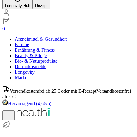
Longevity Hub
Rezept
0
Arzneimittel & Gesundheit
Familie
Ernährung & Fitness
Beauty & Pflege
Bio- & Naturprodukte
Dermokosmetik
Longevity
Marken
Versandkostenfrei ab 25 € oder mit E-Rezept
Versandkostenfrei
ab 25 €
Hervorragend
(4,66/5)