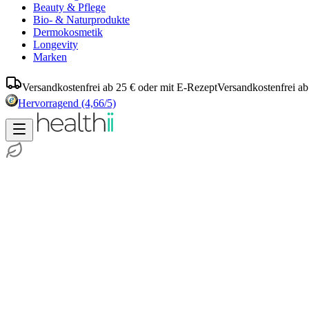
Beauty & Pflege
Bio- & Naturprodukte
Dermokosmetik
Longevity
Marken
Versandkostenfrei ab 25 € oder mit E-Rezept
Versandkostenfrei ab
Hervorragend
(4,66/5)