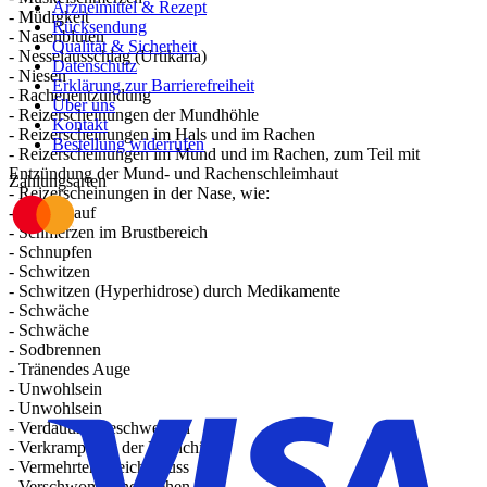
Arzneimittel & Rezept
- Müdigkeit
Rücksendung
- Nasenbluten
Qualität & Sicherheit
- Nesselausschlag (Urtikaria)
Datenschutz
- Niesen
Erklärung zur Barrierefreiheit
- Rachenentzündung
Über uns
- Reizerscheinungen der Mundhöhle
Kontakt
- Reizerscheinungen im Hals und im Rachen
Bestellung widerrufen
- Reizerscheinungen im Mund und im Rachen, zum Teil mit
Entzündung der Mund- und Rachenschleimhaut
Zahlungsarten
- Reizerscheinungen in der Nase, wie:
- Schluckauf
- Schmerzen im Brustbereich
- Schnupfen
- Schwitzen
- Schwitzen (Hyperhidrose) durch Medikamente
- Schwäche
- Schwäche
- Sodbrennen
- Tränendes Auge
- Unwohlsein
- Unwohlsein
- Verdauungsbeschwerden
- Verkrampfung der Bronchien
- Vermehrter Speichelfluss
- Verschwommenes Sehen