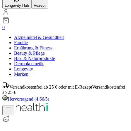
Longevity Hub
Rezept
0
Arzneimittel & Gesundheit
Familie
Ernährung & Fitness
Beauty & Pflege
Bio- & Naturprodukte
Dermokosmetik
Longevity
Marken
Versandkostenfrei ab 25 € oder mit E-Rezept
Versandkostenfrei
ab 25 €
Hervorragend
(4,66/5)