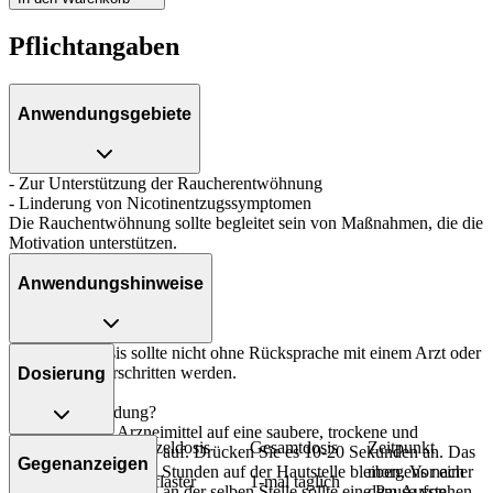
Pflichtangaben
Anwendungsgebiete
- Zur Unterstützung der Raucherentwöhnung
- Linderung von Nicotinentzugssymptomen
Die Rauchentwöhnung sollte begleitet sein von Maßnahmen, die die
Motivation unterstützen.
Anwendungshinweise
Die Gesamtdosis sollte nicht ohne Rücksprache mit einem Arzt oder
Apotheker überschritten werden.
Dosierung
Art der Anwendung?
Kleben Sie das Arzneimittel auf eine saubere, trockene und
Personenkreis
Einzeldosis
Gesamtdosis
Zeitpunkt
unverletzte Hautstelle auf. Drücken Sie es 10-20 Sekunden an. Das
Gegenanzeigen
morgens nach
Arzneimittel sollte 24 Stunden auf der Hautstelle bleiben. Vor einer
Erwachsene
1 Pflaster
1-mal täglich
dem Aufstehen
erneuten Anwendung an der selben Stelle sollte eine Pause von