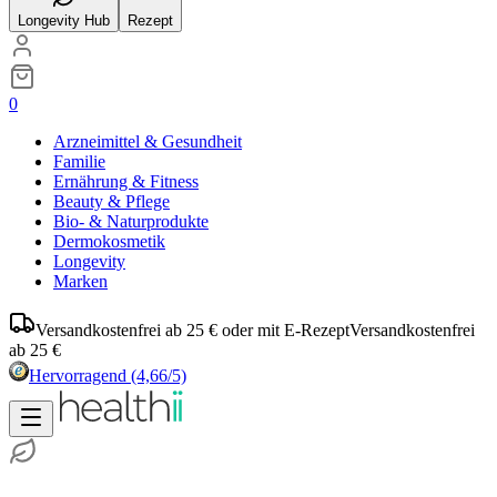
Longevity Hub
Rezept
0
Arzneimittel & Gesundheit
Familie
Ernährung & Fitness
Beauty & Pflege
Bio- & Naturprodukte
Dermokosmetik
Longevity
Marken
Versandkostenfrei ab 25 € oder mit E-Rezept
Versandkostenfrei
ab 25 €
Hervorragend
(4,66/5)