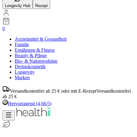
Longevity Hub
Rezept
0
Arzneimittel & Gesundheit
Familie
Ernährung & Fitness
Beauty & Pflege
Bio- & Naturprodukte
Dermokosmetik
Longevity
Marken
Versandkostenfrei ab 25 € oder mit E-Rezept
Versandkostenfrei
ab 25 €
Hervorragend
(4,66/5)