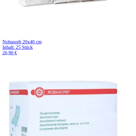
Nobasorb 20x40 cm
Inhalt
:
25 Stück
26,90 €