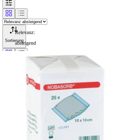
Relevanz
:
Sortierung
absteigend
Filterung