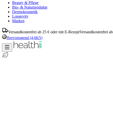
Beauty & Pflege
Bio- & Naturprodukte
Dermokosmetik
Longevity
Marken
Versandkostenfrei ab 25 € oder mit E-Rezept
Versandkostenfrei ab
Hervorragend
(4,66/5)