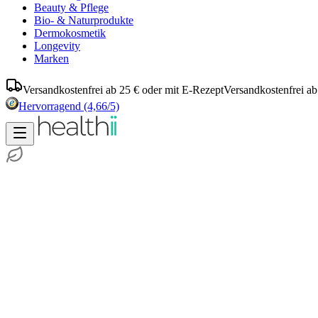
Beauty & Pflege
Bio- & Naturprodukte
Dermokosmetik
Longevity
Marken
Versandkostenfrei ab 25 € oder mit E-Rezept
Versandkostenfrei ab
Hervorragend
(4,66/5)