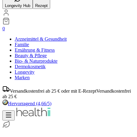
Longevity Hub
Rezept
0
Arzneimittel & Gesundheit
Familie
Ernährung & Fitness
Beauty & Pflege
Bio- & Naturprodukte
Dermokosmetik
Longevity
Marken
Versandkostenfrei ab 25 € oder mit E-Rezept
Versandkostenfrei
ab 25 €
Hervorragend
(4,66/5)