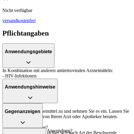
Nicht verfügbar
versandkostenfrei
Pflichtangaben
Anwendungsgebiete
In Kombination mit anderen antiretroviralen Arzneimitteln:
- HIV-Infektionen
Anwendungshinweise
Art der Anwendung?
Bereiten Sie das Arzneimittel zu und nehmen Sie es ein. Lassen Sie
Gegenanzeigen
sich zur Zubereitung von Ihrem Arzt oder Apotheker beraten.
Dauer der Anwendung?
Was spricht gegen eine Anwendung?
Die Anwendungsdauer richtet sich nach Art der Beschwerde