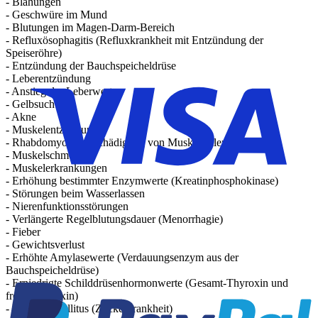
- Blähungen
- Geschwüre im Mund
- Blutungen im Magen-Darm-Bereich
- Refluxösophagitis (Refluxkrankheit mit Entzündung der
Speiseröhre)
- Entzündung der Bauchspeicheldrüse
- Leberentzündung
- Anstieg der Leberwerte
- Gelbsucht
- Akne
- Muskelentzündung
- Rhabdomyolyse (Schädigung von Muskelzellen)
- Muskelschmerzen
- Muskelerkrankungen
- Erhöhung bestimmter Enzymwerte (Kreatinphosphokinase)
- Störungen beim Wasserlassen
- Nierenfunktionsstörungen
- Verlängerte Regelblutungsdauer (Menorrhagie)
- Fieber
- Gewichtsverlust
- Erhöhte Amylasewerte (Verdauungsenzym aus der
Bauchspeicheldrüse)
- Erniedrigte Schilddrüsenhormonwerte (Gesamt-Thyroxin und
freies Thyroxin)
- Diabetes mellitus (Zuckerkrankheit)