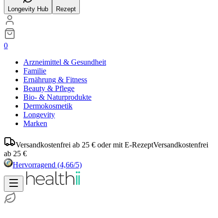
Longevity Hub
Rezept
0
Arzneimittel & Gesundheit
Familie
Ernährung & Fitness
Beauty & Pflege
Bio- & Naturprodukte
Dermokosmetik
Longevity
Marken
Versandkostenfrei ab 25 € oder mit E-Rezept
Versandkostenfrei
ab 25 €
Hervorragend
(4,66/5)