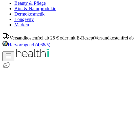
Beauty & Pflege
Bio- & Naturprodukte
Dermokosmetik
Longevity
Marken
Versandkostenfrei ab 25 € oder mit E-Rezept
Versandkostenfrei ab
Hervorragend
(4,66/5)