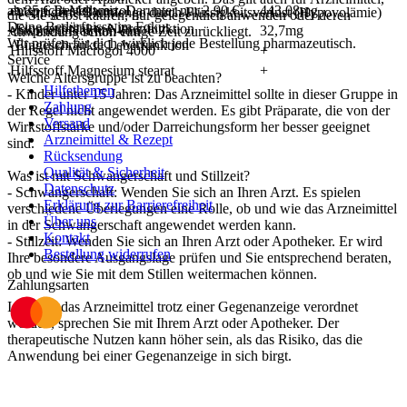
ab
entspricht Metamizol
25
€
Bestellwert. Darunter nur
2,90
€
.
443,08mg
- Verringerte Blutmenge durch Flüssigkeitsverlust (Hypovolämie)
die Sie selbst kaufen, nur gelegentlich anwenden oder deren
Deine Bedürfnisse im Fokus
- Eingeschränkte Nierenfunktion
entspricht Natrium-Ion
32,7mg
Anwendung schon einige Zeit zurückliegt.
Wir prüfen für dich wirklich
jede
Bestellung pharmazeutisch.
- Eingeschränkte Leberfunktion
Hilfsstoff Macrogol 4000
+
Service
Hilfsstoff Magnesium stearat
+
Welche Altersgruppe ist zu beachten?
Hilfethemen
- Kinder unter 15 Jahren: Das Arzneimittel sollte in dieser Gruppe in
Zahlung
der Regel nicht angewendet werden. Es gibt Präparate, die von der
Versand
Wirkstoffstärke und/oder Darreichungsform her besser geeignet
Arzneimittel & Rezept
sind.
Rücksendung
Qualität & Sicherheit
Was ist mit Schwangerschaft und Stillzeit?
Datenschutz
- Schwangerschaft: Wenden Sie sich an Ihren Arzt. Es spielen
Erklärung zur Barrierefreiheit
verschiedene Überlegungen eine Rolle, ob und wie das Arzneimittel
Über uns
in der Schwangerschaft angewendet werden kann.
Kontakt
- Stillzeit: Wenden Sie sich an Ihren Arzt oder Apotheker. Er wird
Bestellung widerrufen
Ihre besondere Ausgangslage prüfen und Sie entsprechend beraten,
ob und wie Sie mit dem Stillen weitermachen können.
Zahlungsarten
Ist Ihnen das Arzneimittel trotz einer Gegenanzeige verordnet
worden, sprechen Sie mit Ihrem Arzt oder Apotheker. Der
therapeutische Nutzen kann höher sein, als das Risiko, das die
Anwendung bei einer Gegenanzeige in sich birgt.