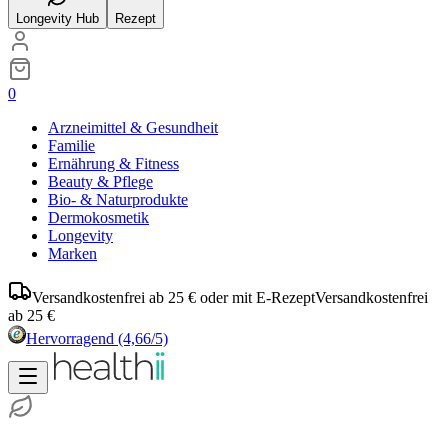
Longevity Hub
Rezept
0
Arzneimittel & Gesundheit
Familie
Ernährung & Fitness
Beauty & Pflege
Bio- & Naturprodukte
Dermokosmetik
Longevity
Marken
Versandkostenfrei ab 25 € oder mit E-Rezept
Versandkostenfrei
ab 25 €
Hervorragend
(4,66/5)