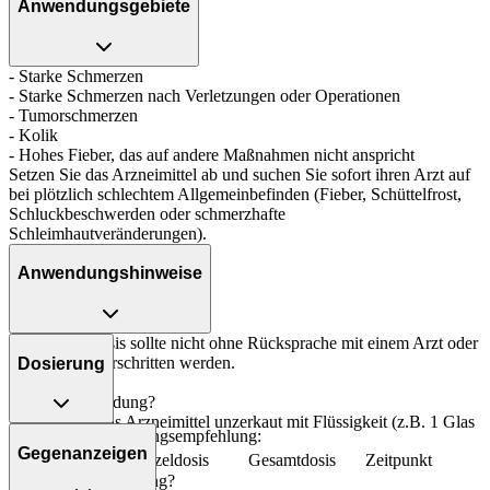
Anwendungsgebiete
- Starke Schmerzen
- Starke Schmerzen nach Verletzungen oder Operationen
- Tumorschmerzen
- Kolik
- Hohes Fieber, das auf andere Maßnahmen nicht anspricht
Setzen Sie das Arzneimittel ab und suchen Sie sofort ihren Arzt auf
bei plötzlich schlechtem Allgemeinbefinden (Fieber, Schüttelfrost,
Schluckbeschwerden oder schmerzhafte
Schleimhautveränderungen).
Anwendungshinweise
Die Gesamtdosis sollte nicht ohne Rücksprache mit einem Arzt oder
Apotheker überschritten werden.
Dosierung
Art der Anwendung?
Nehmen Sie das Arzneimittel unzerkaut mit Flüssigkeit (z.B. 1 Glas
Allgemeine Dosierungsempfehlung:
Wasser) ein.
Gegenanzeigen
Personenkreis
Einzeldosis
Gesamtdosis
Zeitpunkt
Dauer der Anwendung?
Jugendliche ab