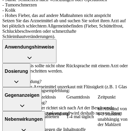
- Tumorschmerzen
- Kolik
- Hohes Fieber, das auf andere Maßnahmen nicht anspricht
Setzen Sie das Arzneimittel ab und suchen Sie sofort ihren Arzt auf
bei plötzlich schlechtem Allgemeinbefinden (Fieber, Schüttelfrost,
Schluckbeschwerden oder schmerzhafte
Schleimhautveränderungen).
Anwendungshinweise
Die Gesamtdosis sollte nicht ohne Rücksprache mit einem Arzt oder
Apotheker überschritten werden.
Dosierung
Art der Anwendung?
Nehmen Sie das Arzneimittel unzerkaut mit Flüssigkeit (z.B. 1 Glas
Allgemeine Dosierungsempfehlung:
Wasser) ein.
Gegenanzeigen
Personenkreis
Einzeldosis
Gesamtdosis
Zeitpunkt
Dauer der Anwendung?
Jugendliche ab
Die Anwendungsdauer richtet sich nach Art der Beschwerde
15 Jahren und
im Abstand von
und/oder Dauer der Erkrankung und wird deshalb nur von Ihrem
Was spricht gegen eine Anwendung?
über 53kg
6-8 Stunden,
1-2 Tabletten
1-4 mal täglich
Arzt bestimmt.
Nebenwirkungen
Körpergewicht
unabhängig von
Immer:
und
der Mahlzeit
Überdosierung?
- Überempfindlichkeit gegen die Inhaltsstoffe
Erwachsene