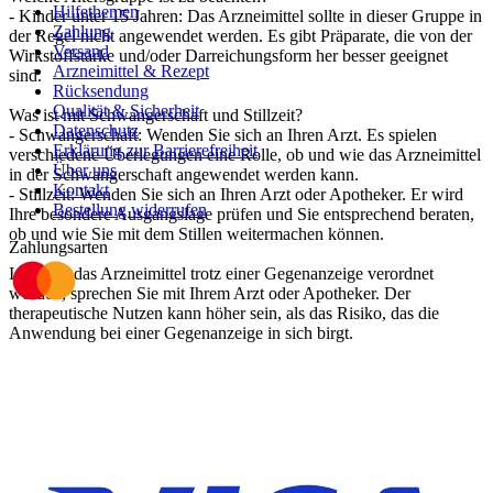
Hilfethemen
- Kinder unter 15 Jahren: Das Arzneimittel sollte in dieser Gruppe in
Zahlung
der Regel nicht angewendet werden. Es gibt Präparate, die von der
Versand
Wirkstoffstärke und/oder Darreichungsform her besser geeignet
Arzneimittel & Rezept
sind.
Rücksendung
Qualität & Sicherheit
Was ist mit Schwangerschaft und Stillzeit?
Datenschutz
- Schwangerschaft: Wenden Sie sich an Ihren Arzt. Es spielen
Erklärung zur Barrierefreiheit
verschiedene Überlegungen eine Rolle, ob und wie das Arzneimittel
Über uns
in der Schwangerschaft angewendet werden kann.
Kontakt
- Stillzeit: Wenden Sie sich an Ihren Arzt oder Apotheker. Er wird
Bestellung widerrufen
Ihre besondere Ausgangslage prüfen und Sie entsprechend beraten,
ob und wie Sie mit dem Stillen weitermachen können.
Zahlungsarten
Ist Ihnen das Arzneimittel trotz einer Gegenanzeige verordnet
worden, sprechen Sie mit Ihrem Arzt oder Apotheker. Der
therapeutische Nutzen kann höher sein, als das Risiko, das die
Anwendung bei einer Gegenanzeige in sich birgt.