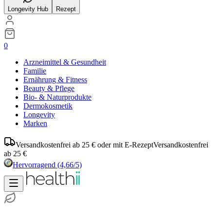
Longevity Hub
Rezept
0
Arzneimittel & Gesundheit
Familie
Ernährung & Fitness
Beauty & Pflege
Bio- & Naturprodukte
Dermokosmetik
Longevity
Marken
Versandkostenfrei ab 25 € oder mit E-Rezept
Versandkostenfrei
ab 25 €
Hervorragend
(4,66/5)