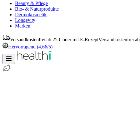
Beauty & Pflege
Bio- & Naturprodukte
Dermokosmetik
Longevity
Marken
Versandkostenfrei ab 25 € oder mit E-Rezept
Versandkostenfrei ab
Hervorragend
(4,66/5)