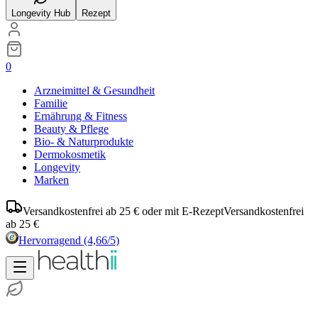
Longevity Hub
Rezept
0
Arzneimittel & Gesundheit
Familie
Ernährung & Fitness
Beauty & Pflege
Bio- & Naturprodukte
Dermokosmetik
Longevity
Marken
Versandkostenfrei ab 25 € oder mit E-Rezept
Versandkostenfrei
ab 25 €
Hervorragend
(4,66/5)