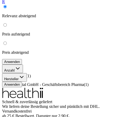
R
Relevanz
absteigend
Preis
aufsteigend
Preis
absteigend
Anwenden
Anzahl
6x21 Stück
(
1
)
Hersteller
Bayer Vital GmbH - Geschäftsbereich Pharma
(
1
)
Anwenden
Schnell & zuverlässig geliefert
Wir liefern deine Bestellung sicher und
pünktlich
mit
DHL
.
Versandkostenfrei
ab
25
€
Bestellwert. Darunter nur
2,90
€
.