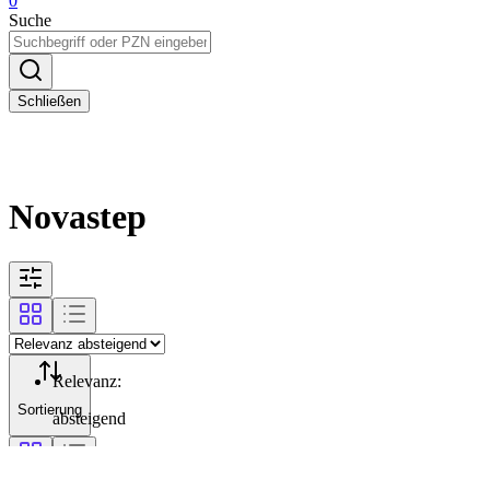
0
Suche
Schließen
Novastep
Relevanz
:
Sortierung
absteigend