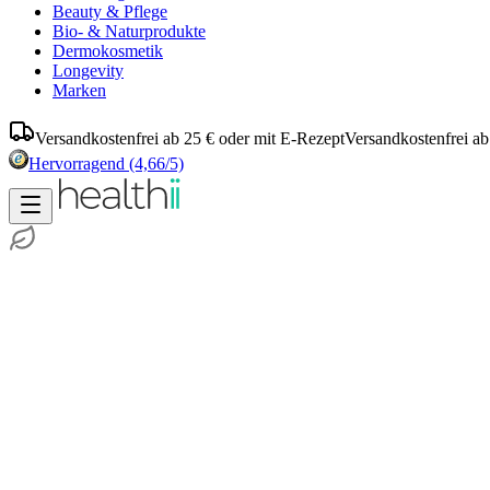
Beauty & Pflege
Bio- & Naturprodukte
Dermokosmetik
Longevity
Marken
Versandkostenfrei ab 25 € oder mit E-Rezept
Versandkostenfrei ab
Hervorragend
(4,66/5)