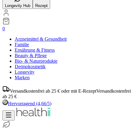
Longevity Hub
Rezept
0
Arzneimittel & Gesundheit
Familie
Ernährung & Fitness
Beauty & Pflege
Bio- & Naturprodukte
Dermokosmetik
Longevity
Marken
Versandkostenfrei ab 25 € oder mit E-Rezept
Versandkostenfrei
ab 25 €
Hervorragend
(4,66/5)