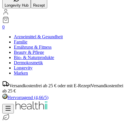
Longevity Hub
Rezept
0
Arzneimittel & Gesundheit
Familie
Ernährung & Fitness
Beauty & Pflege
Bio- & Naturprodukte
Dermokosmetik
Longevity
Marken
Versandkostenfrei ab 25 € oder mit E-Rezept
Versandkostenfrei
ab 25 €
Hervorragend
(4,66/5)