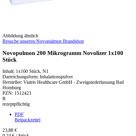
Abbildung ähnlich
Besuche unseren Novopulmon Brandshop
Novopulmon 200 Mikrogramm Novolizer 1x100
Stück
Inhalt
:
1x100 Stück
,
N1
Darreichungsform
:
Inhalationspulver
Hersteller
:
Viatris Healthcare GmbH - Zweigniederlassung Bad
Homburg
PZN
:
1512423
R
rezeptpflichtig
PDF
Beipackzettel
23,88 €
0,24 € / Stück