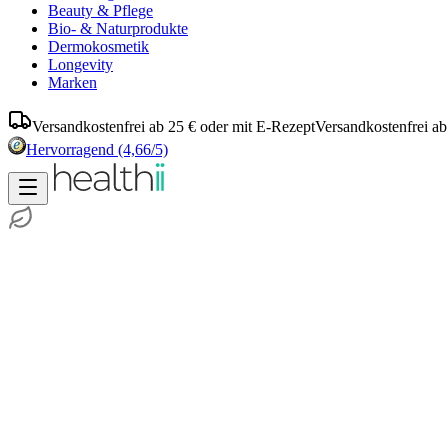
Beauty & Pflege
Bio- & Naturprodukte
Dermokosmetik
Longevity
Marken
Versandkostenfrei ab 25 € oder mit E-Rezept
Versandkostenfrei ab
Hervorragend
(4,66/5)