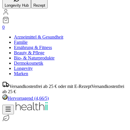
Longevity Hub
Rezept
0
Arzneimittel & Gesundheit
Familie
Ernährung & Fitness
Beauty & Pflege
Bio- & Naturprodukte
Dermokosmetik
Longevity
Marken
Versandkostenfrei ab 25 € oder mit E-Rezept
Versandkostenfrei
ab 25 €
Hervorragend
(4,66/5)