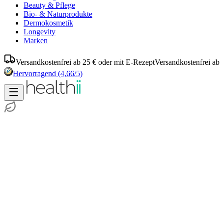
Beauty & Pflege
Bio- & Naturprodukte
Dermokosmetik
Longevity
Marken
Versandkostenfrei ab 25 € oder mit E-Rezept
Versandkostenfrei ab
Hervorragend
(4,66/5)