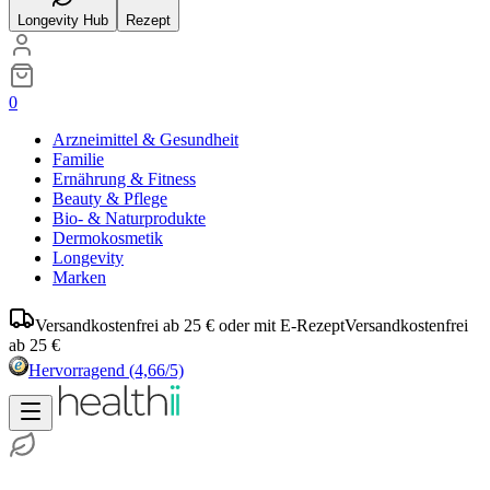
Longevity Hub
Rezept
0
Arzneimittel & Gesundheit
Familie
Ernährung & Fitness
Beauty & Pflege
Bio- & Naturprodukte
Dermokosmetik
Longevity
Marken
Versandkostenfrei ab 25 € oder mit E-Rezept
Versandkostenfrei
ab 25 €
Hervorragend
(4,66/5)