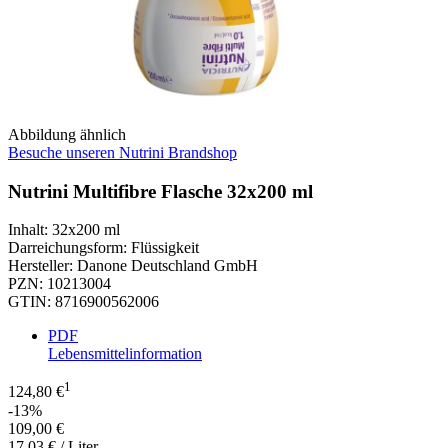
Abbildung ähnlich
Besuche unseren Nutrini Brandshop
Nutrini Multifibre Flasche 32x200 ml
Inhalt
:
32x200 ml
Darreichungsform
:
Flüssigkeit
Hersteller
:
Danone Deutschland GmbH
PZN
:
10213004
GTIN
:
8716900562006
PDF
Lebensmittelinformation
1
124,80 €
-13%
109,00 €
17,03 € / Liter