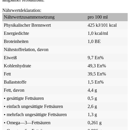
Nährwertdeklaration:
Nährwertzusammensetzung
pro 100 ml
Physikalischer Brennwert
425 kJ/101 kcal
Energiedichte
1,0 kcal/ml
Broteinheiten
1,0 BE
Nährstoffrelation, davon
Eiweiß
9,7 En%
Kohlenhydrate
49,3 En%
Fett
39,5 En%
Ballaststoffe
1,5 En%
Fett, davon
4,4 g
• gesättigte Fettsäuren
0,5 g
• einfach ungesättigte Fettsäuren
2,6 g
• mehrfach ungesättigte Fettsäuren
1,3 g
• Omega—3—Fettsäuren
0,261 g