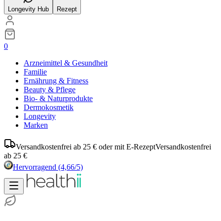
Longevity Hub
Rezept
0
Arzneimittel & Gesundheit
Familie
Ernährung & Fitness
Beauty & Pflege
Bio- & Naturprodukte
Dermokosmetik
Longevity
Marken
Versandkostenfrei ab 25 € oder mit E-Rezept
Versandkostenfrei
ab 25 €
Hervorragend
(4,66/5)