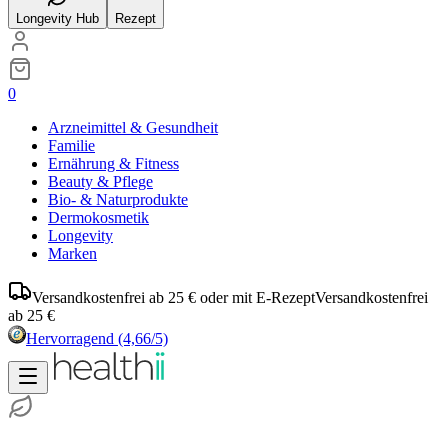
Longevity Hub
Rezept
0
Arzneimittel & Gesundheit
Familie
Ernährung & Fitness
Beauty & Pflege
Bio- & Naturprodukte
Dermokosmetik
Longevity
Marken
Versandkostenfrei ab 25 € oder mit E-Rezept
Versandkostenfrei
ab 25 €
Hervorragend
(4,66/5)