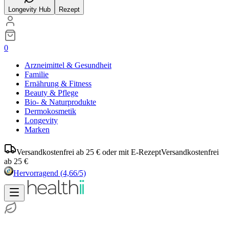
Longevity Hub
Rezept
0
Arzneimittel & Gesundheit
Familie
Ernährung & Fitness
Beauty & Pflege
Bio- & Naturprodukte
Dermokosmetik
Longevity
Marken
Versandkostenfrei ab 25 € oder mit E-Rezept
Versandkostenfrei
ab 25 €
Hervorragend
(4,66/5)