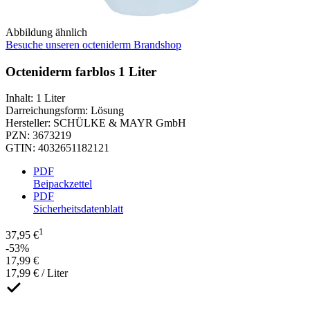
Abbildung ähnlich
Besuche unseren octeniderm Brandshop
Octeniderm farblos 1 Liter
Inhalt
:
1 Liter
Darreichungsform
:
Lösung
Hersteller
:
SCHÜLKE & MAYR GmbH
PZN
:
3673219
GTIN
:
4032651182121
PDF
Beipackzettel
PDF
Sicherheitsdatenblatt
1
37,95 €
-53%
17,99 €
17,99 € / Liter