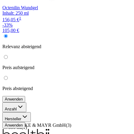
Octenilin Wundgel
Inhalt
:
250 ml
1
156,05 €
-33%
105,00 €
Relevanz
absteigend
Preis
aufsteigend
Preis
absteigend
Anwenden
Anzahl
250 ml
(
1
)
Hersteller
20 ml
(
1
)
SCHÜLKE & MAYR GmbH
(
3
)
Anwenden
350 ml
(
1
)