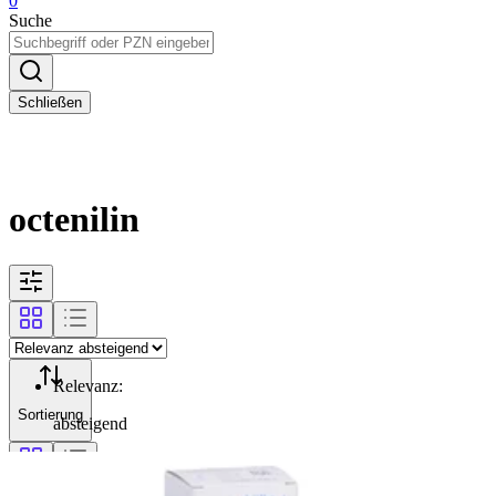
0
Suche
Schließen
octenilin
Relevanz
:
Sortierung
absteigend