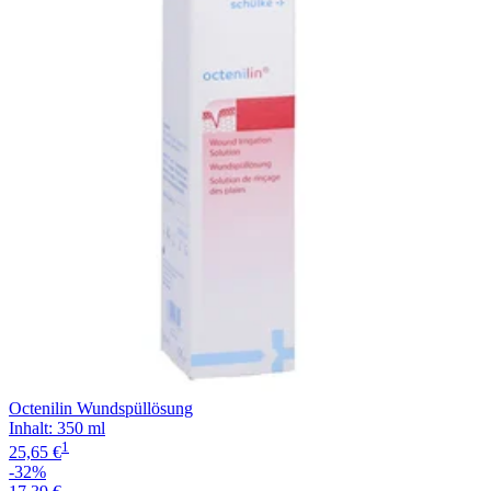
Filterung
Octenilin Wundspüllösung
Inhalt
:
350 ml
1
25,65 €
-32%