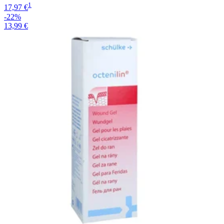
1
17,97 €
-22%
13,99 €