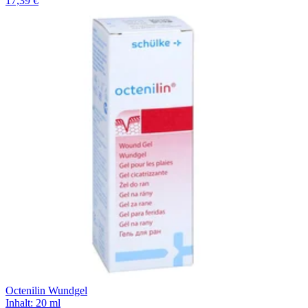
17,39 €
Octenilin Wundgel
Inhalt
:
20 ml