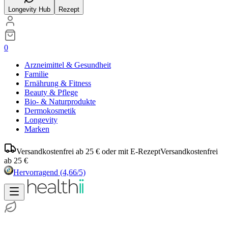
Longevity Hub
Rezept
0
Arzneimittel & Gesundheit
Familie
Ernährung & Fitness
Beauty & Pflege
Bio- & Naturprodukte
Dermokosmetik
Longevity
Marken
Versandkostenfrei ab 25 € oder mit E-Rezept
Versandkostenfrei
ab 25 €
Hervorragend
(4,66/5)