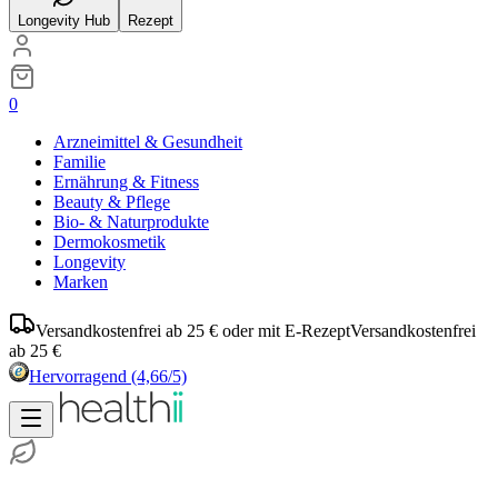
Longevity Hub
Rezept
0
Arzneimittel & Gesundheit
Familie
Ernährung & Fitness
Beauty & Pflege
Bio- & Naturprodukte
Dermokosmetik
Longevity
Marken
Versandkostenfrei ab 25 € oder mit E-Rezept
Versandkostenfrei
ab 25 €
Hervorragend
(4,66/5)