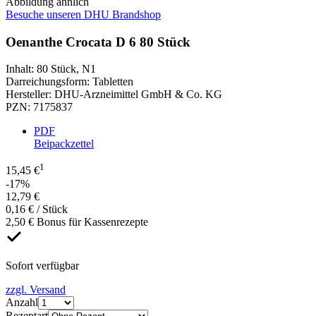
Abbildung ähnlich
Besuche unseren DHU Brandshop
Oenanthe Crocata D 6 80 Stück
Inhalt
:
80 Stück
,
N1
Darreichungsform
:
Tabletten
Hersteller
:
DHU-Arzneimittel GmbH & Co. KG
PZN
:
7175837
PDF
Beipackzettel
1
15,45 €
-17%
12,79 €
0,16 € / Stück
2,50 € Bonus für Kassenrezepte
Sofort verfügbar
zzgl. Versand
Anzahl
Rezeptart