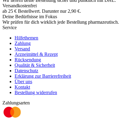
Wir liefern deine Bestellung sicher und
pünktlich
mit
DHL
.
Versandkostenfrei
ab
25
€
Bestellwert. Darunter nur
2,90
€
.
Deine Bedürfnisse im Fokus
Wir prüfen für dich wirklich
jede
Bestellung pharmazeutisch.
Service
Hilfethemen
Zahlung
Versand
Arzneimittel & Rezept
Rücksendung
Qualität & Sicherheit
Datenschutz
Erklärung zur Barrierefreiheit
Über uns
Kontakt
Bestellung widerrufen
Zahlungsarten