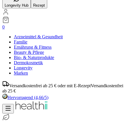
Longevity Hub
Rezept
0
Arzneimittel & Gesundheit
Familie
Ernährung & Fitness
Beauty & Pflege
Bio- & Naturprodukte
Dermokosmetik
Longevity
Marken
Versandkostenfrei ab 25 € oder mit E-Rezept
Versandkostenfrei
ab 25 €
Hervorragend
(4,66/5)