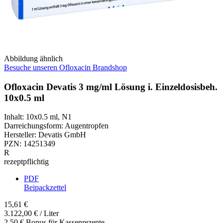
Abbildung ähnlich
Besuche unseren Ofloxacin Brandshop
Ofloxacin Devatis 3 mg/ml Lösung i. Einzeldosisbeh.
10x0.5 ml
Inhalt
:
10x0.5 ml
,
N1
Darreichungsform
:
Augentropfen
Hersteller
:
Devatis GmbH
PZN
:
14251349
R
rezeptpflichtig
PDF
Beipackzettel
15,61 €
3.122,00 € / Liter
2,50 € Bonus für Kassenrezepte