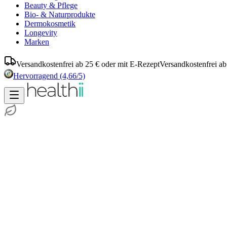
Beauty & Pflege
Bio- & Naturprodukte
Dermokosmetik
Longevity
Marken
Versandkostenfrei ab 25 € oder mit E-Rezept
Versandkostenfrei ab
Hervorragend
(4,66/5)