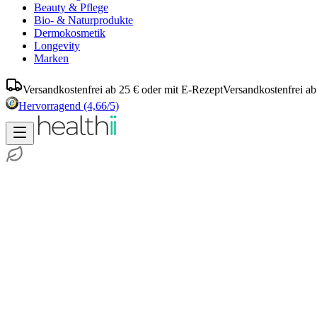
Beauty & Pflege
Bio- & Naturprodukte
Dermokosmetik
Longevity
Marken
Versandkostenfrei ab 25 € oder mit E-Rezept
Versandkostenfrei ab
Hervorragend
(4,66/5)