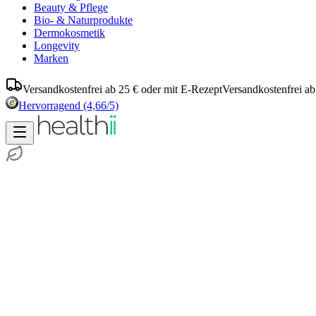
Beauty & Pflege
Bio- & Naturprodukte
Dermokosmetik
Longevity
Marken
Versandkostenfrei ab 25 € oder mit E-Rezept
Versandkostenfrei ab
Hervorragend
(4,66/5)