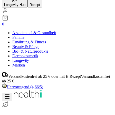
Longevity Hub
Rezept
0
Arzneimittel & Gesundheit
Familie
Ernährung & Fitness
Beauty & Pflege
Bio- & Naturprodukte
Dermokosmetik
Longevity
Marken
Versandkostenfrei ab 25 € oder mit E-Rezept
Versandkostenfrei
ab 25 €
Hervorragend
(4,66/5)