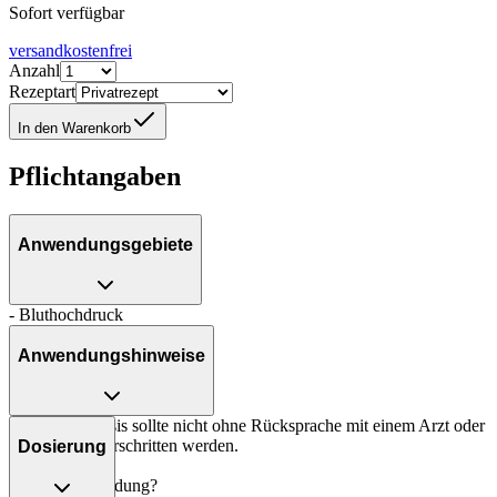
Sofort verfügbar
versandkostenfrei
Anzahl
Rezeptart
In den Warenkorb
Pflichtangaben
Anwendungsgebiete
- Bluthochdruck
Anwendungshinweise
Die Gesamtdosis sollte nicht ohne Rücksprache mit einem Arzt oder
Apotheker überschritten werden.
Dosierung
Art der Anwendung?