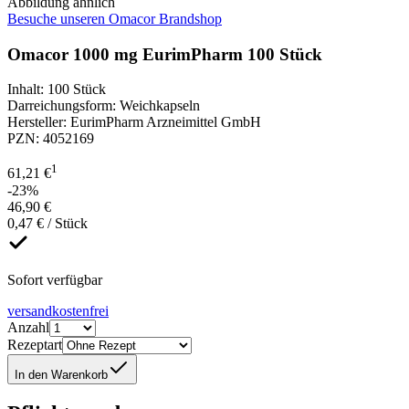
Abbildung ähnlich
Besuche unseren Omacor Brandshop
Omacor 1000 mg EurimPharm 100 Stück
Inhalt
:
100 Stück
Darreichungsform
:
Weichkapseln
Hersteller
:
EurimPharm Arzneimittel GmbH
PZN
:
4052169
1
61,21 €
-23%
46,90 €
0,47 € / Stück
Sofort verfügbar
versandkostenfrei
Anzahl
Rezeptart
In den Warenkorb