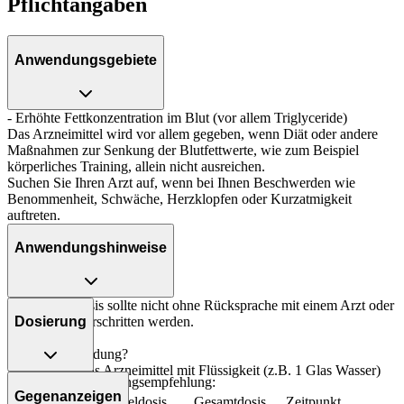
Pflichtangaben
Anwendungsgebiete
- Erhöhte Fettkonzentration im Blut (vor allem Triglyceride)
Das Arzneimittel wird vor allem gegeben, wenn Diät oder andere
Maßnahmen zur Senkung der Blutfettwerte, wie zum Beispiel
körperliches Training, allein nicht ausreichen.
Suchen Sie Ihren Arzt auf, wenn bei Ihnen Beschwerden wie
Benommenheit, Schwäche, Herzklopfen oder Kurzatmigkeit
auftreten.
Anwendungshinweise
Die Gesamtdosis sollte nicht ohne Rücksprache mit einem Arzt oder
Apotheker überschritten werden.
Dosierung
Art der Anwendung?
Nehmen Sie das Arzneimittel mit Flüssigkeit (z.B. 1 Glas Wasser)
Allgemeine Dosierungsempfehlung:
ein.
Gegenanzeigen
Personenkreis
Einzeldosis
Gesamtdosis
Zeitpunkt