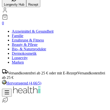
Longevity Hub
Rezept
0
Arzneimittel & Gesundheit
Familie
Ernährung & Fitness
Beauty & Pflege
Bio- & Naturprodukte
Dermokosmetik
Longevity
Marken
Versandkostenfrei ab 25 € oder mit E-Rezept
Versandkostenfrei
ab 25 €
Hervorragend
(4,66/5)