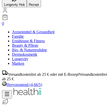
Longevity Hub
Rezept
0
Arzneimittel & Gesundheit
Familie
Ernährung & Fitness
Beauty & Pflege
Bio- & Naturprodukte
Dermokosmetik
Longevity
Marken
Versandkostenfrei ab 25 € oder mit E-Rezept
Versandkostenfrei
ab 25 €
Hervorragend
(4,66/5)