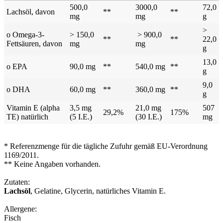
500,0
3000,0
72,0
Lachsöl, davon
**
**
mg
mg
g
>
o Omega-3-
> 150,0
> 900,0
**
**
22,0
Fettsäuren, davon
mg
mg
g
13,0
o EPA
90,0 mg
**
540,0 mg
**
g
9,0
o DHA
60,0 mg
**
360,0 mg
**
g
Vitamin E (alpha
3,5 mg
21,0 mg
507
29,2%
175%
TE) natürlich
(5 I.E.)
(30 I.E.)
mg
* Referenzmenge für die tägliche Zufuhr gemäß EU-Verordnung
1169/2011.
** Keine Angaben vorhanden.
Zutaten:
Lachsöl
, Gelatine, Glycerin, natürliches Vitamin E.
Allergene:
Fisch