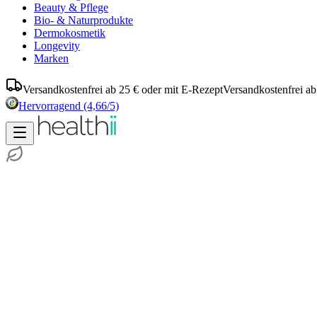
Beauty & Pflege
Bio- & Naturprodukte
Dermokosmetik
Longevity
Marken
Versandkostenfrei ab 25 € oder mit E-Rezept
Versandkostenfrei ab
Hervorragend
(4,66/5)