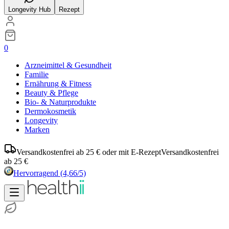
Longevity Hub
Rezept
0
Arzneimittel & Gesundheit
Familie
Ernährung & Fitness
Beauty & Pflege
Bio- & Naturprodukte
Dermokosmetik
Longevity
Marken
Versandkostenfrei ab 25 € oder mit E-Rezept
Versandkostenfrei
ab 25 €
Hervorragend
(4,66/5)