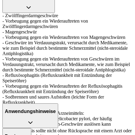
- Zwölffingerdarmgeschwüre
- Vorbeugung gegen ein Wiederauftreten von
Zwölffingerdarmgeschwüren
- Magengeschwür
- Vorbeugung gegen ein Wiederauftreten von Magengeschwüren
- Geschwüre im Verdauungstrakt, verursacht durch Medikamente,
wie zum Beispiel durch bestimmte Schmerzmittel (nicht-steroidale
Antiphlogistika)
- Vorbeugung gegen ein Wiederauftreten von Geschwüren im
Verdauungstrakt, verursacht durch Medikamente, wie zum Beispiel
durch bestimmte Schmerzmittel (nicht-steroidale Antiphlogistika)
- Refluxösophagitis (Refluxkrankheit mit Entzündung der
Speiseröhre)
- Vorbeugung gegen ein Wiederauftreten der Refluxösophagitis
(Refluxkrankheit mit Entzündung der Speiseröhre)
- Sodbrennen und saures Aufstoßen (leichte Form der
Refluxkrankheit)
- Zollinger-Ellison-Syndrom
Anwendungshinweise
In Kombination mit anderen Arzneimitteln:
- Beseitigung des Erregers Helicobacter pylori, der häufig
wiederkehrende Magen-Darm-Geschwüre auslösen kann
Die Gesamtdosis sollte nicht ohne Rücksprache mit einem Arzt oder