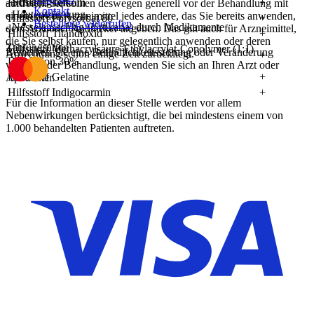
- Schläfrigkeit
Hilfsstoff Talkum
+
auftreten. Sie sollten deswegen generell vor der Behandlung mit
Kontakt
- Hautentzündung
einem neuen Arzneimittel jedes andere, das Sie bereits anwenden,
Hilfsstoff Polysorbat 80
+
Bestellung widerrufen
- Nesselausschlag (Urtikaria) durch Medikamente
dem Arzt oder Apotheker angeben. Das gilt auch für Arzneimittel,
Hilfsstoff Titandioxid
+
die Sie selbst kaufen, nur gelegentlich anwenden oder deren
Zahlungsarten
Hilfsstoff Methacrylsäure-Ethylacrylat-Copolymer (1:1)
Bemerken Sie eine Befindlichkeitsstörung oder Veränderung
Anwendung schon einige Zeit zurückliegt.
+
Dispersion 30%
während der Behandlung, wenden Sie sich an Ihren Arzt oder
Hilfsstoff Gelatine
+
Apotheker.
Hilfsstoff Indigocarmin
+
Für die Information an dieser Stelle werden vor allem
Nebenwirkungen berücksichtigt, die bei mindestens einem von
1.000 behandelten Patienten auftreten.