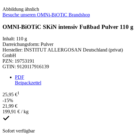
Abbildung ähnlich
Besuche unseren OMNi-BiOTiC Brandshop
OMNI-BiOTiC SKiN intensiv Fußbad Pulver 110 g
Inhalt
:
110 g
Darreichungsform
:
Pulver
Hersteller
:
INSTITUT ALLERGOSAN Deutschland (privat)
GmbH
PZN
:
19753191
GTIN
:
9120117916139
PDF
Beipackzettel
1
25,95 €
-15%
21,99 €
199,91 € / kg
Sofort verfügbar