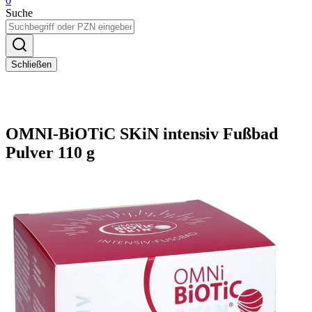
0
Suche
Schließen
OMNI-BiOTiC SKiN intensiv Fußbad
Pulver 110 g