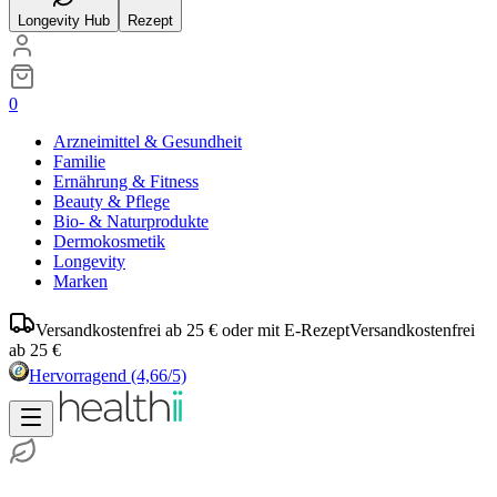
Longevity Hub
Rezept
0
Arzneimittel & Gesundheit
Familie
Ernährung & Fitness
Beauty & Pflege
Bio- & Naturprodukte
Dermokosmetik
Longevity
Marken
Versandkostenfrei ab 25 € oder mit E-Rezept
Versandkostenfrei
ab 25 €
Hervorragend
(4,66/5)