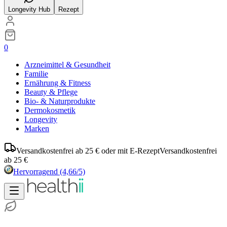
Longevity Hub
Rezept
0
Arzneimittel & Gesundheit
Familie
Ernährung & Fitness
Beauty & Pflege
Bio- & Naturprodukte
Dermokosmetik
Longevity
Marken
Versandkostenfrei ab 25 € oder mit E-Rezept
Versandkostenfrei
ab 25 €
Hervorragend
(4,66/5)