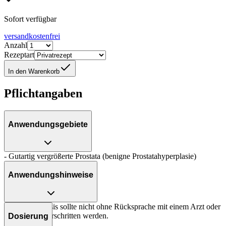
Sofort verfügbar
versandkostenfrei
Anzahl
Rezeptart
In den Warenkorb
Pflichtangaben
Anwendungsgebiete
- Gutartig vergrößerte Prostata (benigne Prostatahyperplasie)
Anwendungshinweise
Die Gesamtdosis sollte nicht ohne Rücksprache mit einem Arzt oder
Apotheker überschritten werden.
Dosierung