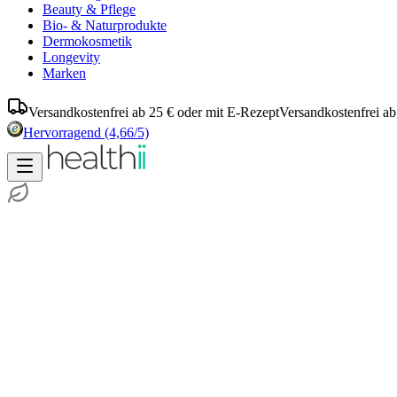
Beauty & Pflege
Bio- & Naturprodukte
Dermokosmetik
Longevity
Marken
Versandkostenfrei ab 25 € oder mit E-Rezept
Versandkostenfrei ab
Hervorragend
(4,66/5)