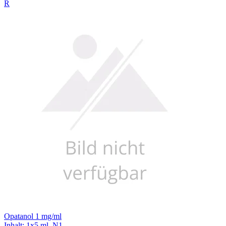
R
Opatanol 1 mg/ml
Inhalt
:
1x5 ml
,
N1