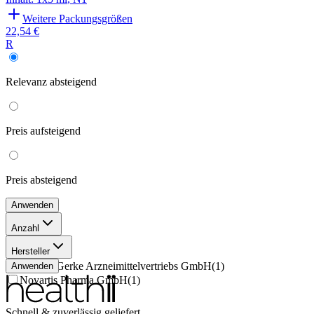
Weitere Packungsgrößen
22,54 €
R
Relevanz
absteigend
Preis
aufsteigend
Preis
absteigend
Anwenden
Anzahl
1x5 ml
(
2
)
Hersteller
Pharma Gerke Arzneimittelvertriebs GmbH
(
1
)
Anwenden
Novartis Pharma GmbH
(
1
)
Schnell & zuverlässig geliefert