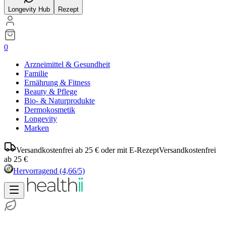
Longevity Hub
Rezept
0
Arzneimittel & Gesundheit
Familie
Ernährung & Fitness
Beauty & Pflege
Bio- & Naturprodukte
Dermokosmetik
Longevity
Marken
Versandkostenfrei ab 25 € oder mit E-Rezept
Versandkostenfrei
ab 25 €
Hervorragend
(4,66/5)