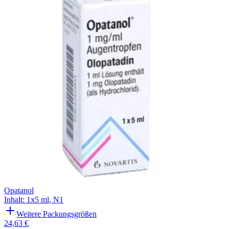
Filterung
Opatanol
Inhalt
:
1x5 ml
,
N1
Weitere Packungsgrößen
24,63 €