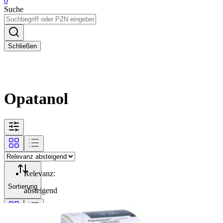
0
Suche
Schließen
Opatanol
Relevanz
:
Sortierung
absteigend