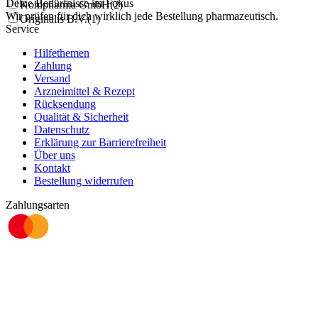
Deine Bedürfnisse im Fokus
Kohlpharma GmbH
(
2
)
Wir prüfen für dich wirklich
jede
Bestellung pharmazeutisch.
Originalis B.V.
(
1
)
Service
Hilfethemen
Zahlung
Versand
Arzneimittel & Rezept
Rücksendung
Qualität & Sicherheit
Datenschutz
Erklärung zur Barrierefreiheit
Über uns
Kontakt
Bestellung widerrufen
Zahlungsarten