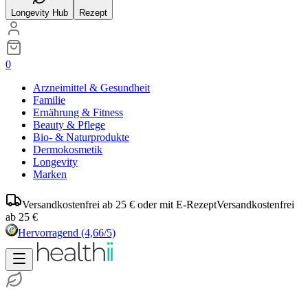
Longevity Hub
Rezept
0
Arzneimittel & Gesundheit
Familie
Ernährung & Fitness
Beauty & Pflege
Bio- & Naturprodukte
Dermokosmetik
Longevity
Marken
Versandkostenfrei ab 25 € oder mit E-Rezept
Versandkostenfrei
ab 25 €
Hervorragend
(4,66/5)