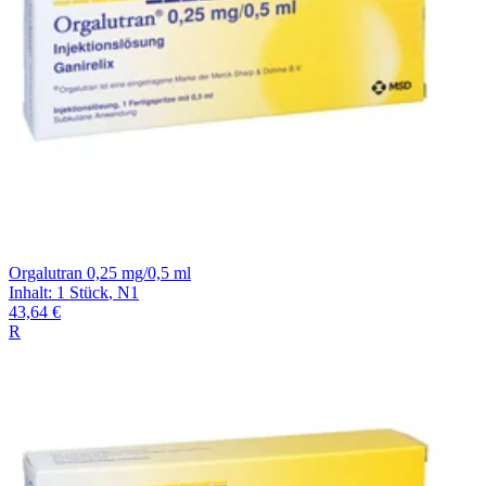
Orgalutran 0,25 mg/0,5 ml
Inhalt
:
1 Stück
,
N1
43,64 €
R