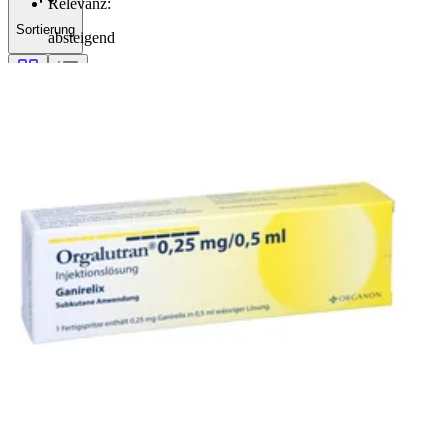
Relevanz
:
Sortierung
absteigend
Filterung