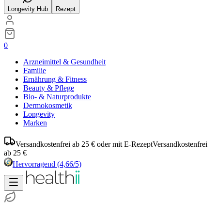
Longevity Hub
Rezept
0
Arzneimittel & Gesundheit
Familie
Ernährung & Fitness
Beauty & Pflege
Bio- & Naturprodukte
Dermokosmetik
Longevity
Marken
Versandkostenfrei ab 25 € oder mit E-Rezept
Versandkostenfrei
ab 25 €
Hervorragend
(4,66/5)