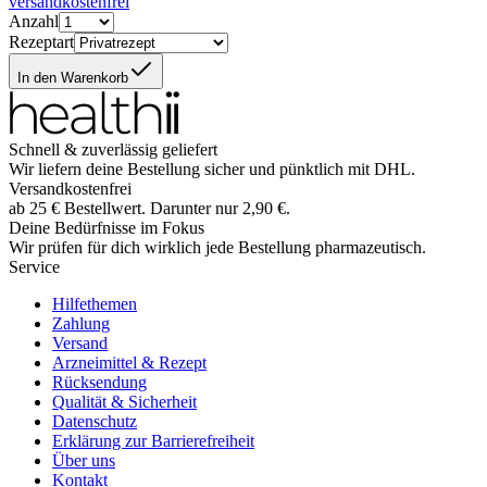
versandkostenfrei
Anzahl
Rezeptart
In den Warenkorb
Schnell & zuverlässig geliefert
Wir liefern deine Bestellung sicher und
pünktlich
mit
DHL
.
Versandkostenfrei
ab
25
€
Bestellwert. Darunter nur
2,90
€
.
Deine Bedürfnisse im Fokus
Wir prüfen für dich wirklich
jede
Bestellung pharmazeutisch.
Service
Hilfethemen
Zahlung
Versand
Arzneimittel & Rezept
Rücksendung
Qualität & Sicherheit
Datenschutz
Erklärung zur Barrierefreiheit
Über uns
Kontakt