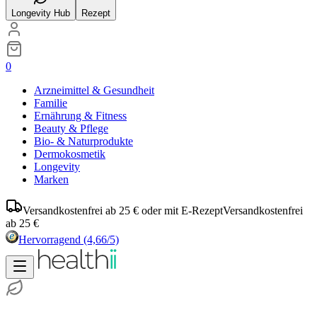
Longevity Hub
Rezept
0
Arzneimittel & Gesundheit
Familie
Ernährung & Fitness
Beauty & Pflege
Bio- & Naturprodukte
Dermokosmetik
Longevity
Marken
Versandkostenfrei ab 25 € oder mit E-Rezept
Versandkostenfrei
ab 25 €
Hervorragend
(4,66/5)