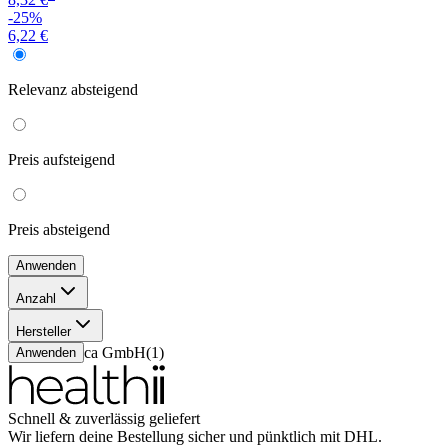
-25%
6,22 €
Relevanz
absteigend
Preis
aufsteigend
Preis
absteigend
Anwenden
Anzahl
10 g
(
1
)
Hersteller
Südmedica GmbH
(
1
)
Anwenden
Schnell & zuverlässig geliefert
Wir liefern deine Bestellung sicher und
pünktlich
mit
DHL
.