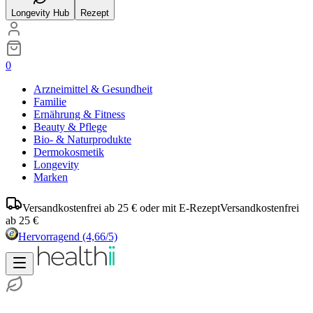
Longevity Hub
Rezept
0
Arzneimittel & Gesundheit
Familie
Ernährung & Fitness
Beauty & Pflege
Bio- & Naturprodukte
Dermokosmetik
Longevity
Marken
Versandkostenfrei ab 25 € oder mit E-Rezept
Versandkostenfrei
ab 25 €
Hervorragend
(4,66/5)