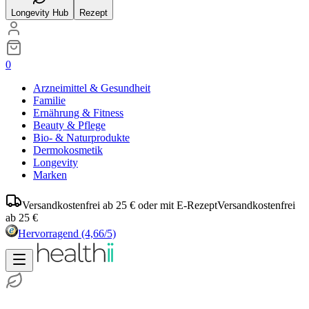
Longevity Hub
Rezept
0
Arzneimittel & Gesundheit
Familie
Ernährung & Fitness
Beauty & Pflege
Bio- & Naturprodukte
Dermokosmetik
Longevity
Marken
Versandkostenfrei ab 25 € oder mit E-Rezept
Versandkostenfrei
ab 25 €
Hervorragend
(4,66/5)