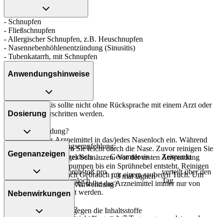
- Schnupfen
- Fließschnupfen
- Allergischer Schnupfen, z.B. Heuschnupfen
- Nasennebenhöhlenentzündung (Sinusitis)
- Tubenkatarrh, mit Schnupfen
Anwendungshinweise
Die Gesamtdosis sollte nicht ohne Rücksprache mit einem Arzt oder
Apotheker überschritten werden.
Dosierung
Art der Anwendung?
Sprühen Sie das Arzneimittel in das/jedes Nasenloch ein. Während
Allgemeine Dosierungsempfehlung:
des Einsprühens atmen Sie leicht durch die Nase. Zuvor reinigen Sie
Gegenanzeigen
Personenkreis
Einzeldosis
Gesamtdosis
Zeitpunkt
die Nase durch kräftiges Schnäuzen. Vor der ersten Anwendung
sollten Sie mehrmals pumpen bis ein Sprühnebel entsteht. Reinigen
Jugendliche ab
1 Sprühstoß pro
verteilt über den
Sie den Sprühkopf nach Gebrauch mit einem sauberen Tuch. Um
12 Jahren und
1-3 mal täglich
Nasenloch
Tag
Infektionen zu vermeiden, sollte das Arzneimittel immer nur von
Was spricht gegen eine Anwendung?
Erwachsene
einem Patienten benutzt werden.
Nebenwirkungen
Immer:
Dauer der Anwendung?
- Überempfindlichkeit gegen die Inhaltsstoffe