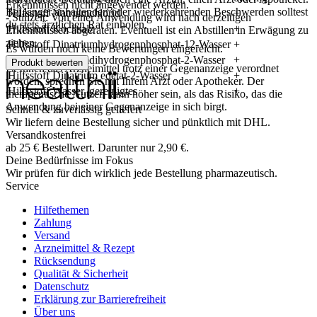
Erkenntnissen nicht angewendet werden.
Bei länger anhaltenden oder wiederkehrenden Beschwerden solltest
Hilfsstoff Natriumchlorid
+
- Stillzeit: Von einer Anwendung wird nach derzeitigen
du stets ärztlichen Rat einholen.
Hilfsstoff Kochsalz
+
Erkenntnissen abgeraten. Eventuell ist ein Abstillen in Erwägung zu
ziehen.
Hilfsstoff Dinatriumhydrogenphosphat-12-Wasser
+
Es wurden noch keine Bewertungen eingereicht.
Hilfsstoff Natriumdihydrogenphosphat-2-Wasser
+
Produkt bewerten
Ist Ihnen das Arzneimittel trotz einer Gegenanzeige verordnet
Hilfsstoff Dinatrium edetat-2-Wasser
+
worden, sprechen Sie mit Ihrem Arzt oder Apotheker. Der
Hilfsstoff Wasser, gereinigtes
+
therapeutische Nutzen kann höher sein, als das Risiko, das die
Anwendung bei einer Gegenanzeige in sich birgt.
Schnell & zuverlässig geliefert
Wir liefern deine Bestellung sicher und
pünktlich
mit
DHL
.
Versandkostenfrei
ab
25
€
Bestellwert. Darunter nur
2,90
€
.
Deine Bedürfnisse im Fokus
Wir prüfen für dich wirklich
jede
Bestellung pharmazeutisch.
Service
Hilfethemen
Zahlung
Versand
Arzneimittel & Rezept
Rücksendung
Qualität & Sicherheit
Datenschutz
Erklärung zur Barrierefreiheit
Über uns