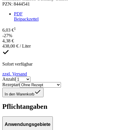
PZN
:
8444541
PDF
Beipackzettel
1
6,03 €
-27%
4,38 €
438,00 € / Liter
Sofort verfügbar
zzgl. Versand
Anzahl
Rezeptart
In den Warenkorb
Pflichtangaben
Anwendungsgebiete